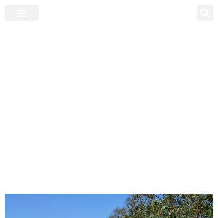
Seminário em Sete Lagoas abordará
carbono e manejo de sistemas de
produção intensificados