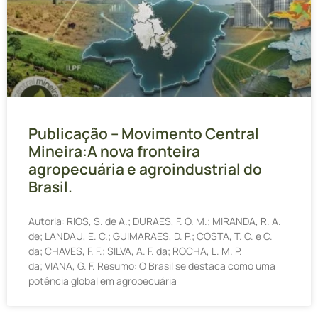
Publicação – Movimento Central
Mineira:A nova fronteira
agropecuária e agroindustrial do
Brasil.
Autoria: RIOS, S. de A.; DURAES, F. O. M.; MIRANDA, R. A.
de; LANDAU, E. C.; GUIMARAES, D. P.; COSTA, T. C. e C.
da; CHAVES, F. F.; SILVA, A. F. da; ROCHA, L. M. P.
da; VIANA, G. F. Resumo: O Brasil se destaca como uma
potência global em agropecuária