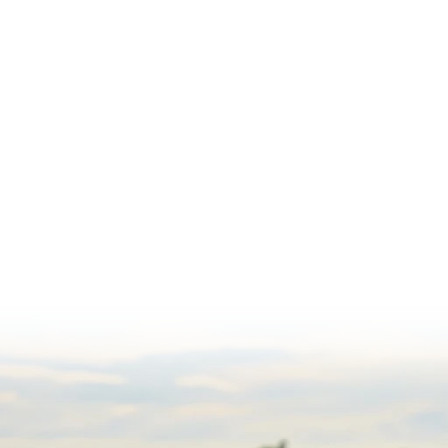
as
Notícias
Websérie
Biblioteca
Eventos e Agend
Galeria