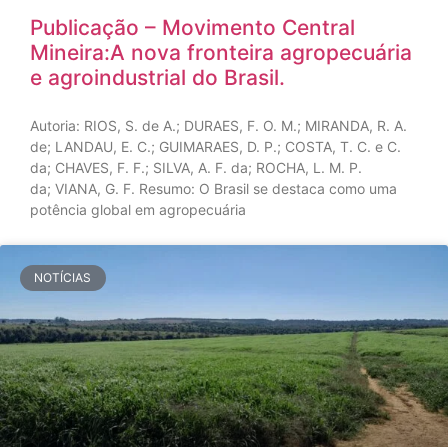
Publicação – Movimento Central
Mineira:A nova fronteira agropecuária
e agroindustrial do Brasil.
Autoria: RIOS, S. de A.; DURAES, F. O. M.; MIRANDA, R. A.
de; LANDAU, E. C.; GUIMARAES, D. P.; COSTA, T. C. e C.
da; CHAVES, F. F.; SILVA, A. F. da; ROCHA, L. M. P.
da; VIANA, G. F. Resumo: O Brasil se destaca como uma
potência global em agropecuária
NOTÍCIAS